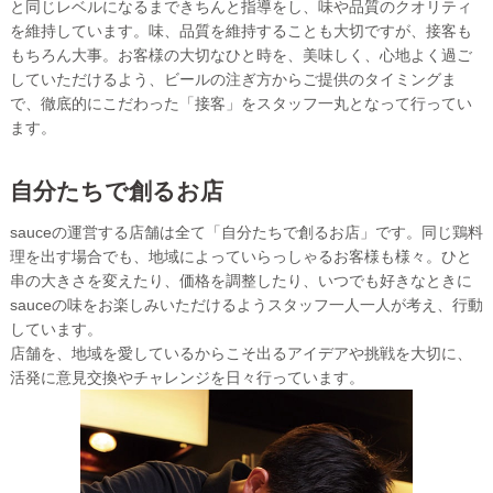
と同じレベルになるまできちんと指導をし、味や品質のクオリティ
を維持しています。味、品質を維持することも大切ですが、接客も
もちろん大事。お客様の大切なひと時を、美味しく、心地よく過ご
していただけるよう、ビールの注ぎ方からご提供のタイミングま
で、徹底的にこだわった「接客」をスタッフ一丸となって行ってい
ます。
自分たちで創るお店
sauceの運営する店舗は全て「自分たちで創るお店」です。同じ鶏料
理を出す場合でも、地域によっていらっしゃるお客様も様々。ひと
串の大きさを変えたり、価格を調整したり、いつでも好きなときに
sauceの味をお楽しみいただけるようスタッフ一人一人が考え、行動
しています。
店舗を、地域を愛しているからこそ出るアイデアや挑戦を大切に、
活発に意見交換やチャレンジを日々行っています。