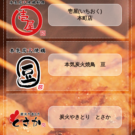
壱屋(いちおく)
本町店
本気炭火焼鳥 豆
炭火やきとり とさか