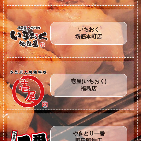
いちおく
堺筋本町店
壱屋(いちおく)
福島店
やきとり一番
野田阪神店